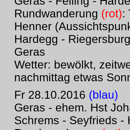
Geras - Felling - Hard
Rundwanderung
(rot)
:
Henner (Aussichtspunk
Hardegg - Riegersburg 
Geras
Wetter: bewölkt, zeitw
nachmittag etwas Son
Fr 28.10.2016
(blau)
Geras - ehem. Hst Joh
Schrems - Seyfrieds - 