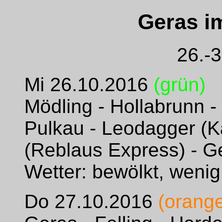
Geras im
26.-
Mi 26.10.2016
(grün)
Mödling - Hollabrunn -
Pulkau - Leodagger (K
(Reblaus Express) - G
Wetter: bewölkt, weni
Do 27.10.2016
(orang