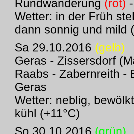
Rundwanderung
(rot)
-
Wetter: in der Früh ste
dann sonnig und mild 
Sa 29.10.2016
(gelb)
Geras - Zissersdorf (M
Raabs - Zabernreith - 
Geras
Wetter: neblig, bewölk
kühl (+11°C)
So 30.10.2016
(grün)