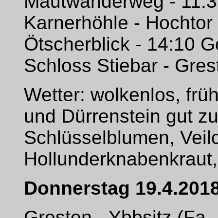
Mautwanderweg - 11:35
Karnerhöhle - Hochtor 
Ötscherblick - 14:10 
Schloss Stiebar - Gres
Wetter: wolkenlos, fr
und Dürrenstein gut z
Schlüsselblumen, Veil
Hollunderknabenkraut
Donnerstag 19.4.201
Gresten - Ybbsitz (Fa. 