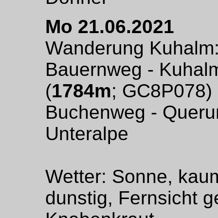
Mo 21.06.2021
Wanderung Kuhalm: U
Bauernweg - Kuhalm
(
1784m
; GC8P078) -
Buchenweg - Querun
Unteralpe
Wetter: Sonne, kau
dunstig, Fernsicht 