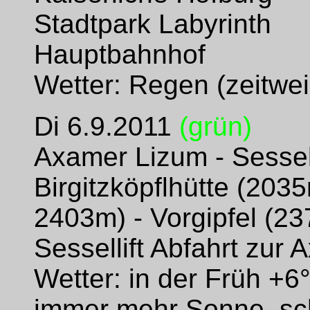
Stadtpark Labyrinth
Hauptbahnhof
Wetter: Regen (zeitweis
Di 6.9.2011
(grün)
Axamer Lizum - Sesselli
Birgitzköpflhütte (2035
2403m) - Vorgipfel (237
Sessellift Abfahrt zur
Wetter: in der Früh +
immer mehr Sonne, schl