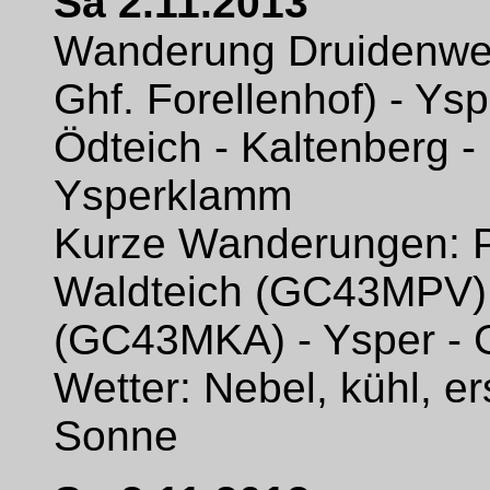
Sa 2.11.2013
Wanderung Druidenweg
Ghf. Forellenhof) - Y
Ödteich - Kaltenberg -
Ysperklamm
Kurze Wanderungen: P
Waldteich (GC43MPV);
(GC43MKA) - Ysper - G
Wetter: Nebel, kühl, e
Sonne