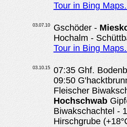
Tour in Bing Maps.
03.07.10
Gschöder -
Miesk
Hochalm - Schüttb
Tour in Bing Maps.
03.10.15
07:35 Ghf. Bodenb
09:50 G'hacktbrunn
Fleischer Biwaksc
Hochschwab
Gipfe
Biwakschachtel - 
Hirschgrube (+18°C