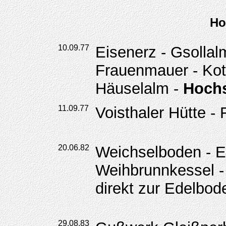
Ho
10.09.77
Eisenerz - Gsollal
Frauenmauer - Kot
Häuselalm -
Hoch
11.09.77
Voisthaler Hütte - 
20.06.82
Weichselboden - E
Weihbrunnkessel 
direkt zur Edelbo
29.08.83