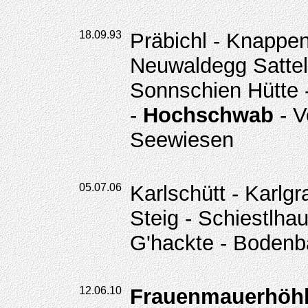
18.09.93
Präbichl - Knappen
Neuwaldegg Sattel 
Sonnschien Hütte 
-
Hochschwab
- V
Seewiesen
05.07.06
Karlschütt - Karlg
Steig - Schiestlha
G'hackte - Bodenb
12.06.10
Frauenmauerhöh