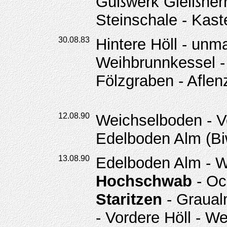
Gußwerk Gleißnerh
Steinschale - Kaste
30.08.83
Hintere Höll - unm
Weihbrunnkessel 
Fölzgraben - Aflen
12.08.90
Weichselboden - Vo
Edelboden Alm (Bi
13.08.90
Edelboden Alm - W
Hochschwab
- Oc
Staritzen
- Graualm
- Vordere Höll - W