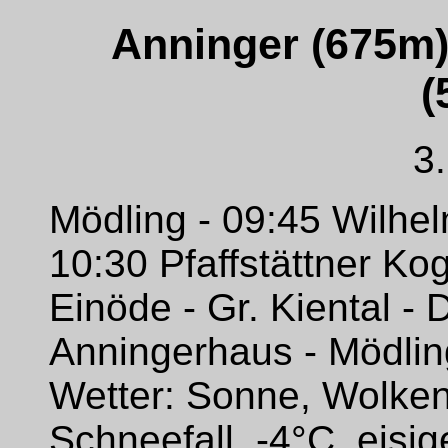
Anninger (675m) 
(
3
Mödling - 09:45 Wilhel
10:30 Pfaffstättner Ko
Einöde - Gr. Kiental - 
Anningerhaus - Mödlin
Wetter: Sonne, Wolken,
Schneefall, -4°C, eisi