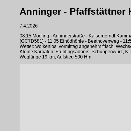
Anninger - Pfaffstättner
7.4.2026
08:15 Mödling - Anningerstraße - Kaisergerndl Kammwe
(GC7D581) - 11:05 Einödhöhle - Beethovenweg - 11:55 
Wetter: wolkenlos, vormittag angenehm frisch; Wechse
Kleine Karpaten; Frühlingsadonis, Schuppenwurz, Ki
Weglänge 19 km, Aufstieg 500 Hm