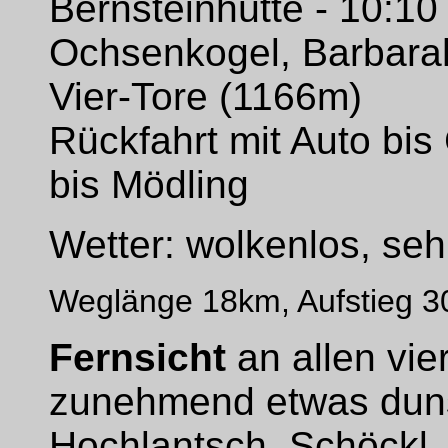
Bernsteinhütte - 10:10
Ochsenkogel, Barbarah
Vier-Tore (1166m)
Rückfahrt mit Auto bis 
bis Mödling
Wetter: wolkenlos, se
Weglänge 18km, Aufstieg 
Fernsicht
an allen vie
zunehmend etwas duns
Hochlantsch, Schöckl, 