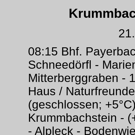
Krummbach
21
08:15 Bhf. Payerbac
Schneedörfl - Marien
Mitterberggraben - 1
Haus / Naturfreund
(geschlossen; +5°C)
Krummbachstein - (
- Alpleck - Bodenwie