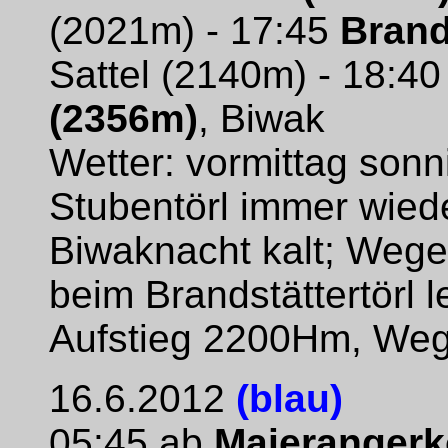
(2021m) - 17:45
Brand
Sattel (2140m) - 18:4
(2356m)
, Biwak
Wetter: vormittag sonn
Stubentörl immer wied
Biwaknacht kalt; Wege 
beim Brandstättertörl 
Aufstieg 2200Hm, We
16.6.2012
(blau)
05:45 ab
Maierangerk