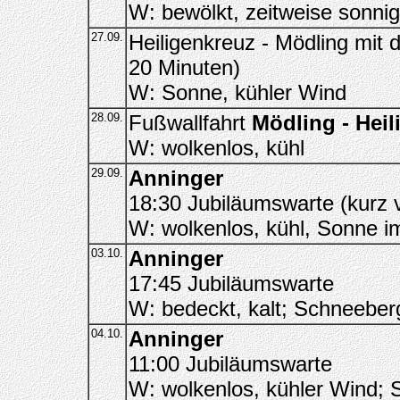
W: bewölkt, zeitweise sonni
27.09.
Heiligenkreuz - Mödling mit
20 Minuten)
W: Sonne, kühler Wind
28.09.
Fußwallfahrt
Mödling - Heil
W: wolkenlos, kühl
29.09.
Anninger
18:30 Jubiläumswarte (kurz 
W: wolkenlos, kühl, Sonne i
03.10.
Anninger
17:45 Jubiläumswarte
W: bedeckt, kalt; Schneeber
04.10.
Anninger
11:00 Jubiläumswarte
W: wolkenlos, kühler Wind; 