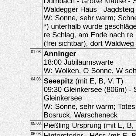
Dürnbach - Große Klause - S
Waldegger Haus - Jagdsteig
W: Sonne, sehr warm; Schne
*) unterhalb wurde geschläge
re Schlag, am Ende nach re 
(frei sichtbar), dort Waldweg
01.08.
Anninger
18:00 Jubiläumswarte
W: Wolken, O Sonne, W sehr
04.08.
Seespitz
(mit E, B, V, T)
09:30 Gleinkersee (806m) -
Gleinkersee
W: Sonne, sehr warm; Totes
Bosruck, Warscheneck
05.08.
Pießling-Ursprung (mit E, B, 
06.08.
Hinterstoder - Höss (mit E, B