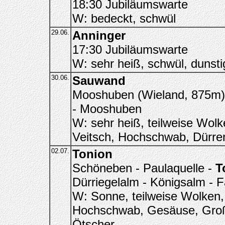
18:30 Jubiläumswarte
W: bedeckt, schwül
29.06.
Anninger
17:30 Jubiläumswarte
W: sehr heiß, schwül, dunsti
30.06.
Sauwand
Mooshuben (Wieland, 875m) 
- Mooshuben
W: sehr heiß, teilweise Wolke
Veitsch, Hochschwab, Dürre
02.07.
Tonion
Schöneben - Paulaquelle -
T
Dürriegelalm - Königsalm - 
W: Sonne, teilweise Wolken,
Hochschwab, Gesäuse, Große
Ötscher