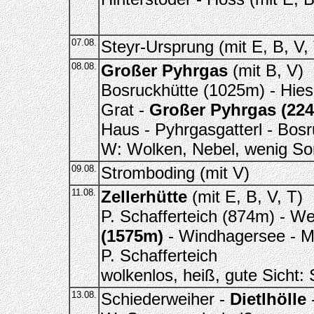
07.08.
Steyr-Ursprung (mit E, B, V,
08.08.
Großer Pyhrgas
(mit B, V)
Bosruckhütte (1025m) - Hies
Grat -
Großer Pyhrgas (22
Haus - Pyhrgasgatterl - Bos
W: Wolken, Nebel, wenig Son
09.08.
Stromboding (mit V)
11.08.
Zellerhütte
(mit E, B, V, T)
P. Schafferteich (874m) - W
(1575m)
- Windhagersee - Mi
P. Schafferteich
wolkenlos, heiß, gute Sicht:
13.08.
Schiederweiher -
Dietlhölle
-