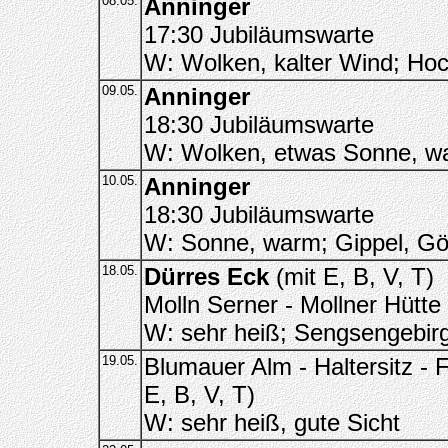
08.05.
Anninger
17:30 Jubiläumswarte
W: Wolken, kalter Wind; Ho
09.05.
Anninger
18:30 Jubiläumswarte
W: Wolken, etwas Sonne, war
10.05.
Anninger
18:30 Jubiläumswarte
W: Sonne, warm; Gippel, Göl
18.05.
Dürres Eck
(mit E, B, V, T)
Molln Serner - Mollner Hütte
W: sehr heiß; Sengsengebirg
19.05.
Blumauer Alm - Haltersitz - 
E, B, V, T)
W: sehr heiß, gute Sicht