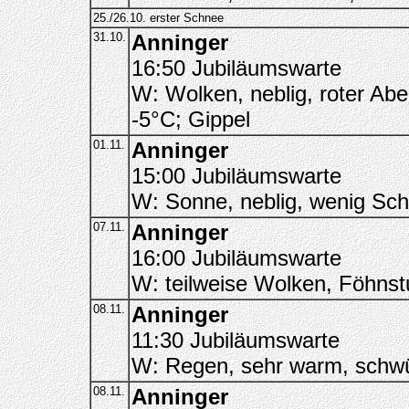
25./26.10. erster Schnee
31.10.
Anninger
16:50 Jubiläumswarte
W: Wolken, neblig, roter Ab
-5°C; Gippel
01.11.
Anninger
15:00 Jubiläumswarte
W: Sonne, neblig, wenig Sch
07.11.
Anninger
16:00 Jubiläumswarte
W: teilweise Wolken, Föhnst
08.11.
Anninger
11:30 Jubiläumswarte
W: Regen, sehr warm, schw
08.11.
Anninger