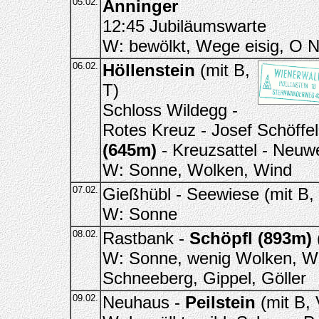
05.02.
Anninger
12:45 Jubiläumswarte
W: bewölkt, Wege eisig, O Ne
06.02.
Höllenstein
(mit B,
T)
Schloss Wildegg -
Rotes Kreuz - Josef Schöffel
(645m)
- Kreuzsattel - Neuw
W: Sonne, Wolken, Wind
07.02.
Gießhübl - Seewiese (mit B, 
W: Sonne
08.02.
Rastbank -
Schöpfl (893m)
W: Sonne, wenig Wolken, Wi
Schneeberg, Gippel, Göller
09.02.
Neuhaus -
Peilstein
(mit B, 