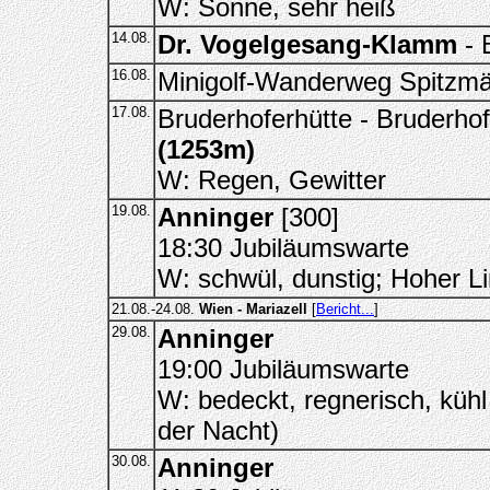
W: Sonne, sehr heiß
14.08.
Dr. Vogelgesang-Klamm
- 
16.08.
Minigolf-Wanderweg Spitzmäu
17.08.
Bruderhoferhütte - Bruderho
(1253m)
W: Regen, Gewitter
19.08.
Anninger
[300]
18:30 Jubiläumswarte
W: schwül, dunstig; Hoher L
21.08.-24.08.
Wien - Mariazell
[
Bericht...
]
29.08.
Anninger
19:00 Jubiläumswarte
W: bedeckt, regnerisch, kühl 
der Nacht)
30.08.
Anninger