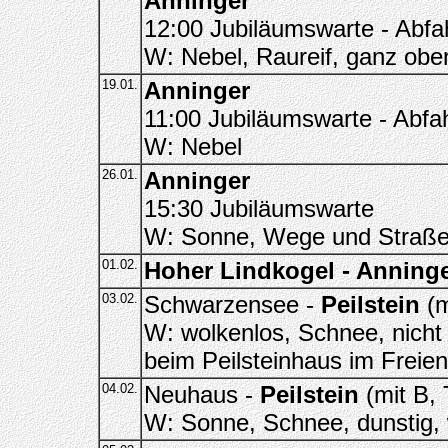
Anninger
12:00 Jubiläumswarte - Abfah
W: Nebel, Raureif, ganz obe
19.01.
Anninger
11:00 Jubiläumswarte - Abfah
W: Nebel
26.01.
Anninger
15:30 Jubiläumswarte
W: Sonne, Wege und Straße 
01.02.
Hoher Lindkogel - Anning
03.02.
Schwarzensee -
Peilstein
(m
W: wolkenlos, Schnee, nicht 
beim Peilsteinhaus im Freien
04.02.
Neuhaus -
Peilstein
(mit B, 
W: Sonne, Schnee, dunstig,