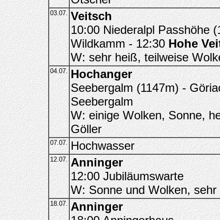
03.07.
Veitsch
10:00 Niederalpl Passhöhe (
Wildkamm - 12:30
Hohe Vei
W: sehr heiß, teilweise Wolk
04.07.
Hochanger
Seebergalm (1147m) - Göria
Seebergalm
W: einige Wolken, Sonne, he
Göller
07.07.
Hochwasser
12.07.
Anninger
12:00 Jubiläumswarte
W: Sonne und Wolken, sehr 
18.07.
Anninger