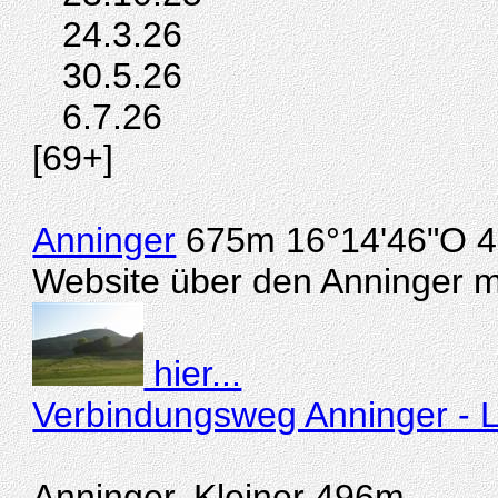
24.3.26
30.5.26
6.7.26
[69+]
Anninger
675m 16°14'46"O 4
Website über den Anninger mi
hier...
Verbindungsweg Anninger - L
Anninger, Kleiner 496m