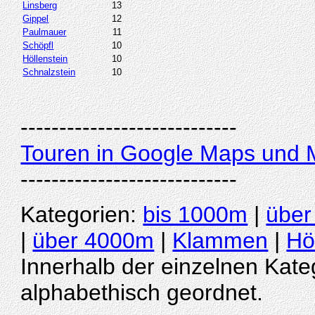
Linsberg
13
Gippel
12
Paulmauer
11
Schöpfl
10
Höllenstein
10
Schnalzstein
10
----------------------------
Touren in Google Maps und M
----------------------------
Kategorien:
bis 1000m
|
über
|
über 4000m
|
Klammen
|
Hö
Innerhalb der einzelnen Kate
alphabethisch geordnet.