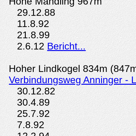
Hohe Mandling 967m
29.12.88
11.8.92
21.8.99
2.6.12
Bericht...
Hoher Lindkogel
834m (847
Verbindungsweg Anninger - L
30.12.82
30.4.89
25.7.92
7.8.92