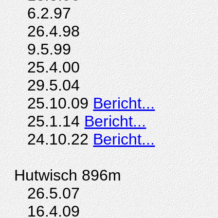
6.2.97
26.4.98
9.5.99
25.4.00
29.5.04
25.10.09
Bericht...
25.1.14
Bericht...
24.10.22
Bericht...
Hutwisch 896m
26.5.07
16.4.09