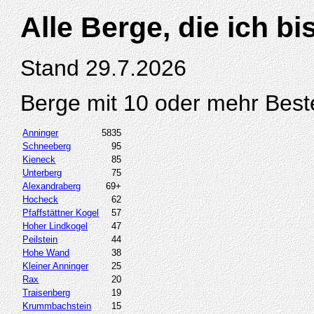
Alle Berge, die ich b
Stand 29.7.2026
Berge mit 10 oder mehr Best
Anninger
5835
Schneeberg
95
Kieneck
85
Unterberg
75
Alexandraberg
69+
Hocheck
62
Pfaffstättner Kogel
57
Hoher Lindkogel
47
Peilstein
44
Hohe Wand
38
Kleiner Anninger
25
Rax
20
Traisenberg
19
Krummbachstein
15