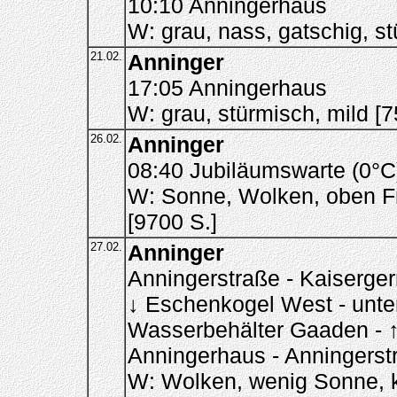
10:10 Anningerhaus
W: grau, nass, gatschig, s
21.02.
Anninger
17:05 Anningerhaus
W: grau, stürmisch, mild [7
26.02.
Anninger
08:40 Jubiläumswarte (0°C
W: Sonne, Wolken, oben Fr
[9700 S.]
27.02.
Anninger
Anningerstraße - Kaiserger
↓ Eschenkogel West - unter
Wasserbehälter Gaaden - ↑
Anningerhaus - Anningerst
W: Wolken, wenig Sonne, ka