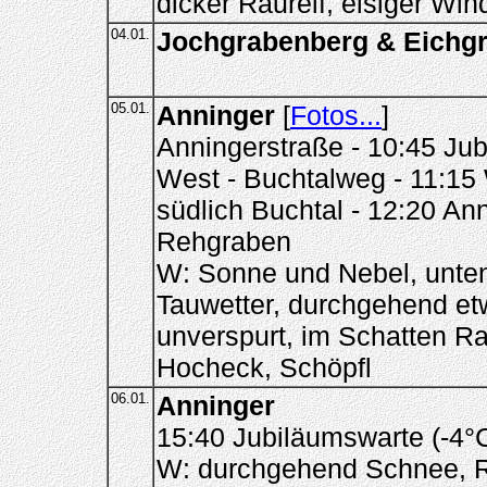
dicker Raureif, eisiger Win
04.01.
Jochgrabenberg & Eichg
05.01.
Anninger
[
Fotos...
]
Anningerstraße - 10:45 Ju
West - Buchtalweg - 11:1
südlich Buchtal - 12:20 Ann
Rehgraben
W: Sonne und Nebel, unten
Tauwetter, durchgehend et
unverspurt, im Schatten Ra
Hocheck, Schöpfl
06.01.
Anninger
15:40 Jubiläumswarte (-4°
W: durchgehend Schnee, R