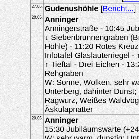
27.05.
Gudenushöhle
[
Bericht...
]
28.05.
Anninger
Anningerstraße - 10:45 Jub
↓ Siebenbrunnengraben (Bru
Höhle) - 11:20 Rotes Kreuz 
Infotafel Glaslauterriegel - 
↑ Tieftal - Drei Eichen - 1
Rehgraben
W: Sonne, Wolken, sehr wa
Unterberg, dahinter Dunst;
Ragwurz, Weißes Waldvögl
Äskulapnatter
29.05.
Anninger
15:30 Jubiläumswarte (+24
W: sehr warm, dunstig; Un