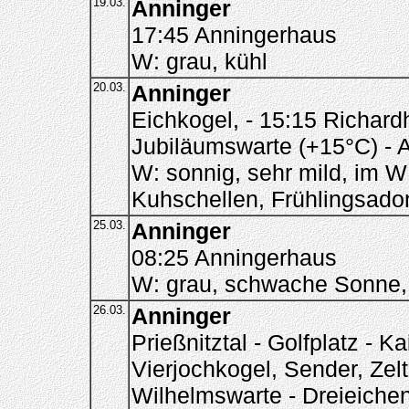
19.03.
Anninger
17:45 Anningerhaus
W: grau, kühl
20.03.
Anninger
Eichkogel, - 15:15 Richardh
Jubiläumswarte (+15°C) - 
W: sonnig, sehr mild, im W
Kuhschellen, Frühlingsado
25.03.
Anninger
08:25 Anningerhaus
W: grau, schwache Sonne,
26.03.
Anninger
Prießnitztal - Golfplatz - 
Vierjochkogel, Sender, Zelt
Wilhelmswarte - Dreieichen 