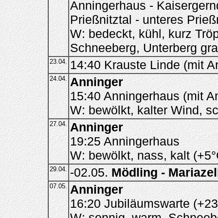
Anningerhaus - Kaisergernd
Prießnitztal - unteres Prieß
W: bedeckt, kühl, kurz Tr
Schneeberg, Unterberg gr
23.04.
14:40 Krauste Linde (mit 
24.04.
Anninger
15:40 Anningerhaus (mit A
W: bewölkt, kalter Wind, 
27.04.
Anninger
19:25 Anningerhaus
W: bewölkt, nass, kalt (+5
29.04.
-02.05.
Mödling - Mariazel
07.05.
Anninger
16:20 Jubiläumswarte (+23
W: sonnig, warm, Schneeb