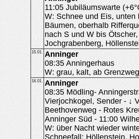
11:05 Jubiläumswarte (+6°
W: Schnee und Eis, unten 
Bäumen, oberhalb Rifferque
nach S und W bis Ötscher,
Jochgrabenberg, Höllenste
15.01.
Anninger
08:35 Anningerhaus
W: grau, kalt, ab Grenzweg
16.01.
Anninger
08:35 Mödling- Anningerstr
Vierjochkogel, Sender - ↓ 
Beethovenweg - Rotes Kreu
Anninger Süd - 11:00 Wilh
W: über Nacht wieder wint
Schneefall; Höllenstein, H