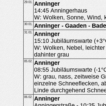
29.01.
Anninger
14:45 Anningerhaus
W: Wolken, Sonne, Wind, 
30.01.
Anninger - Gaaden - Bad
31.01.
Anninger
15:10 Jubiläumswarte (+3°
W: Wolken, Nebel, leichte
dahinter grau
05.02.
Anninger
08:55 Jubiläumswarte (-1°
W: grau, nass, zeitweise G
einzelne Schneeflecken, a
Linde durchgehend Schnee
06.02.
Anninger
Anningerstraße - 10:25 Ju