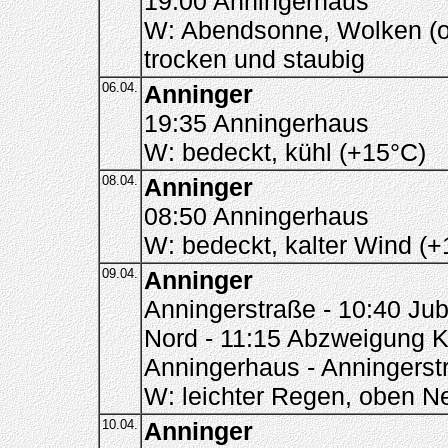
19:00 Anningerhaus
W: Abendsonne, Wolken (o
trocken und staubig
06.04.
Anninger
19:35 Anningerhaus
W: bedeckt, kühl (+15°C)
08.04.
Anninger
08:50 Anningerhaus
W: bedeckt, kalter Wind (+
09.04.
Anninger
Anningerstraße - 10:40 Ju
Nord - 11:15 Abzweigung Ki
Anningerhaus - Anningerst
W: leichter Regen, oben Ne
10.04.
Anninger