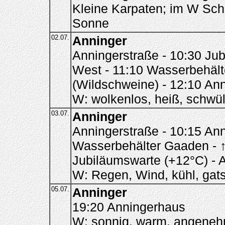
Kleine Karpaten; im W Sch
Sonne
02.07.
Anninger
Anningerstraße - 10:30 Ju
West - 11:10 Wasserbehält
(Wildschweine) - 12:10 Ann
W: wolkenlos, heiß, schwü
03.07.
Anninger
Anningerstraße - 10:15 Ann
Wasserbehälter Gaaden - ↑
Jubiläumswarte (+12°C) - 
W: Regen, Wind, kühl, gat
05.07.
Anninger
19:20 Anningerhaus
W: sonnig, warm, angene