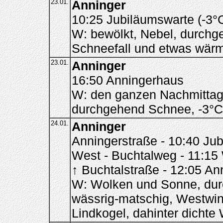
23.01.
Anninger
10:25 Jubiläumswarte (-3°
W: bewölkt, Nebel, durchg
Schneefall und etwas wär
23.01.
Anninger
16:50 Anningerhaus
W: den ganzen Nachmittag 
durchgehend Schnee, -3°C
24.01.
Anninger
Anningerstraße - 10:40 Ju
West - Buchtalweg - 11:15
↑ Buchtalstraße - 12:05 An
W: Wolken und Sonne, dur
wässrig-matschig, Westwin
Lindkogel, dahinter dichte