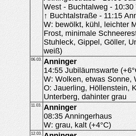
West - Buchtalweg - 10:30
↑ Buchtalstraße - 11:15 An
W: bewölkt, kühl, leichter
Frost, minimale Schneeres
Stuhleck, Gippel, Göller, U
weiß)
06.03.
Anninger
14:55 Jubiläumswarte (+6°
W: Wolken, etwas Sonne, Wi
O: Jauerling, Höllenstein,
Unterberg, dahinter grau
11.03.
Anninger
08:35 Anningerhaus
W: grau, kalt (+4°C)
12.03.
Anninger