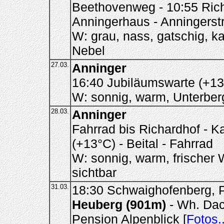
Beethovenweg - 10:55 Richa
Anningerhaus - Anningerst
W: grau, nass, gatschig, ka
Nebel
27.03.
Anninger
16:40 Jubiläumswarte (+13
W: sonnig, warm, Unterber
28.03.
Anninger
Fahrrad bis Richardhof - K
(+13°C) - Beital - Fahrrad
W: sonnig, warm, frischer
sichtbar
31.03.
18:30 Schwaighofenberg, Pe
Heuberg (901m)
- Wh. Dac
Pension Alpenblick [
Fotos..