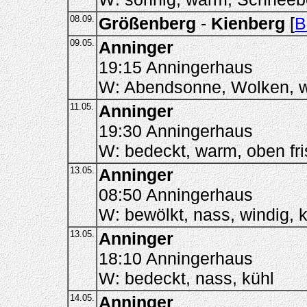
08.09.
Größenberg
-
Kienberg
[
B
09.05.
Anninger
19:15 Anningerhaus
W: Abendsonne, Wolken, 
11.05.
Anninger
19:30 Anningerhaus
W: bedeckt, warm, oben fr
13.05.
Anninger
08:50 Anningerhaus
W: bewölkt, nass, windig, 
13.05.
Anninger
18:10 Anningerhaus
W: bedeckt, nass, kühl
14.05.
Anninger