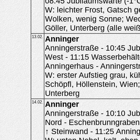
08:45 Jubiläumswarte (-1°
W: leichter Frost, Gatsch 
Wolken, wenig Sonne; Wech
Göller, Unterberg (alle weiß
13.02.
Anninger
Anningerstraße - 10:45 Jub
West - 11:15 Wasserbehält
Anningerhaus - Anningerst
W: erster Aufstieg grau, kü
Schöpfl, Höllenstein, Wien
Unterberg
14.02.
Anninger
Anningerstraße - 10:10 Ju
Nord - Eschenbrunngraben 
↑ Steinwand - 11:25 Annin