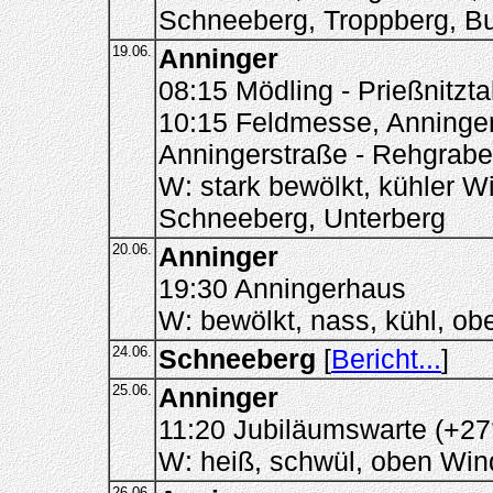
Schneeberg, Troppberg, Bu
19.06.
Anninger
08:15 Mödling - Prießnitzta
10:15 Feldmesse, Anningerk
Anningerstraße - Rehgrab
W: stark bewölkt, kühler 
Schneeberg, Unterberg
20.06.
Anninger
19:30 Anningerhaus
W: bewölkt, nass, kühl, ob
24.06.
Schneeberg
[
Bericht...
]
25.06.
Anninger
11:20 Jubiläumswarte (+27
W: heiß, schwül, oben Win
26.06.