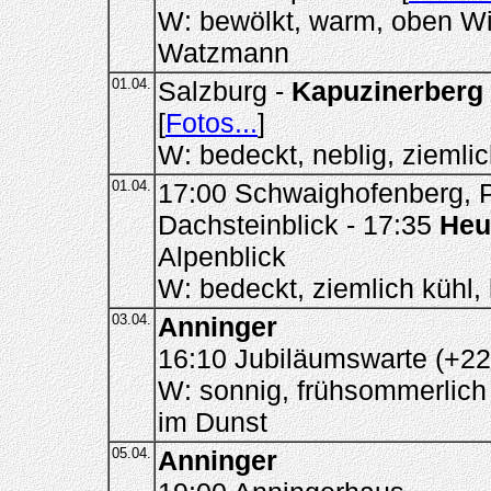
W: bewölkt, warm, oben Wi
Watzmann
01.04.
Salzburg -
Kapuzinerberg
[
Fotos...
]
W: bedeckt, neblig, ziemlic
01.04.
17:00 Schwaighofenberg, P
Dachsteinblick - 17:35
Heu
Alpenblick
W: bedeckt, ziemlich kühl,
03.04.
Anninger
16:10 Jubiläumswarte (+22
W: sonnig, frühsommerlich
im Dunst
05.04.
Anninger