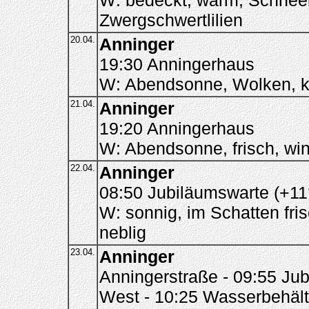
W: bedeckt, warm; Schneeb
Zwergschwertlilien
20.04.
Anninger
19:30 Anningerhaus
W: Abendsonne, Wolken, k
21.04.
Anninger
19:20 Anningerhaus
W: Abendsonne, frisch, wind
22.04.
Anninger
08:50 Jubiläumswarte (+11
W: sonnig, im Schatten fri
neblig
23.04.
Anninger
Anningerstraße - 09:55 Ju
West - 10:25 Wasserbehält