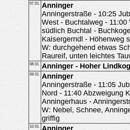
07.01.
Anninger
Anningerstraße - 10:25 Jub
West - Buchtalweg - 11:0
südlich Buchtal - Buchkoge
Kaisergerndl - Höhenweg sü
W: durchgehend etwas Schn
Raureif, unten leichtes Ta
08.01.
Anninger - Hoher Lindkog
09.01.
Anninger
Anningerstraße - 11:05 Ju
Nord - 11:40 Abzweigung Ki
Anningerhaus - Anningerst
W: Nebel, Schnee, Anninger
griffig
10.01.
Anninger