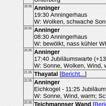
18.05.
Anninger
19:30 Anningerhaus
W: Wolken, schwache Sonn
20.05.
Anninger
08:30 Anningerhaus
W: bewölkt, nass kühler Wi
20.05.
Anninger
17:40 Jubiläumswarte (+13
W: Sonne, Wolken, Wind, w
21.05.
Thayatal
[
Bericht...
]
22.05.
Anninger
Eichkogel - 11:25 Jubiläu
W: Sonne, Wind, warm; Sch
25.05.
Teichmannser Wand
[
Beri