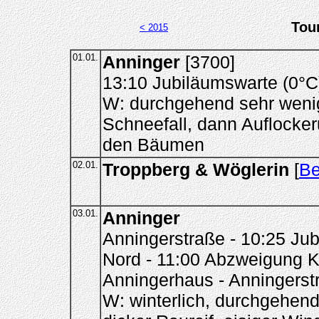
Tou
< 2015
01.01.
Anninger
[3700]
13:10 Jubiläumswarte (0°C
W: durchgehend sehr wenig
Schneefall, dann Auflocker
den Bäumen
02.01.
Troppberg & Wöglerin
[
Be
03.01.
Anninger
Anningerstraße - 10:25 Jub
Nord - 11:00 Abzweigung Ki
Anningerhaus - Anningerst
W: winterlich, durchgehen