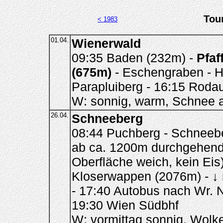
Tou
< 1983
01.04.
Wienerwald
09:35 Baden (232m) -
Pfaf
(675m)
- Eschengraben - Hi
Parapluiberg - 16:15 Roda
W: sonnig, warm, Schnee 
26.04.
Schneeberg
08:44 Puchberg - Schneebe
ab ca. 1200m durchgehend, 
Oberfläche weich, kein Ei
Kloserwappen (2076m) - ↓
- 17:40 Autobus nach Wr. N
19:30 Wien Südbhf
W: vormittag sonnig, Wolk