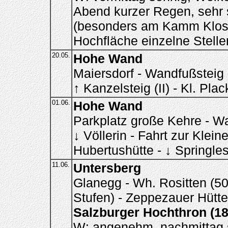
Abend kurzer Regen, sehr s
(besonders am Kamm Kloste
Hochfläche einzelne Stelle
20.05.
Hohe Wand
Maiersdorf - Wandfußsteig 
↑ Kanzelsteig (II) - Kl. Pla
01.06.
Hohe Wand
Parkplatz große Kehre - Wand
↓ Völlerin - Fahrt zur Klein
Hubertushütte - ↓ Springless
11.06.
Untersberg
Glanegg - Wh. Rositten (500
Stufen) - Zeppezauer Hütte
Salzburger Hochthron (1
W: angenehm, nachmittag s