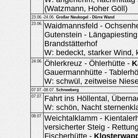
(Watzmann, Hoher Göll)
23.06.-24.06.
Großer Neukogel - Dürre Wand
23.06.
Waidmannsfeld - Ochsenhe
Gutenstein - Längapiesting
Brandstätterhof
W: bedeckt, starker Wind,
24.06.
Öhlerkreuz - Öhlerhütte -
K
Gauermannhütte - Tablerh
W: schwül, zeitweise Niese
07.07.-08.07.
Schneeberg
07.07.
Fahrt ins Höllental, Überna
W: schön, Nacht sternenkl
08.07.
Weichtalklamm - Kientalerh
versicherter Steig - Rettung
Fischerhütte -
Klosterwap