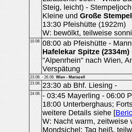
Steig, leicht) - Stempeljoch
Kleine und
Große Stempel
13:30 Pfeishütte (1922m)
W: bewölkt, teilweise sonn
10.08.
08:00 ab Pfeishütte - Mannl
Hafelekar Spitze (2334m)
"Alpenrhein" nach Wien, A
Verspätung
23.08. - 26.08.
Wien - Mariazell
23.08.
23:30 ab Bhf. Liesing -
24.08.
- 03:45 Mayerling - 06:00 P
18:00 Unterberghaus; Fort
weitere Details siehe [
Beric
W: Nacht warm, zeitweise w
Mondsichel; Tag heiß, teil