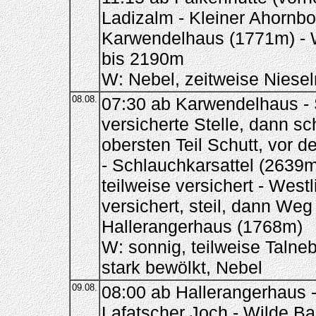
Ladizalm - Kleiner Ahornb
Karwendelhaus (1771m) - 
bis 2190m
W: Nebel, zeitweise Niesel
08.08.
07:30 ab Karwendelhaus - 
versicherte Stelle, dann s
obersten Teil Schutt, vor d
- Schlauchkarsattel (2639m
teilweise versichert - West
versichert, steil, dann Weg
Hallerangerhaus (1768m)
W: sonnig, teilweise Taln
stark bewölkt, Nebel
09.08.
08:00 ab Hallerangerhaus 
Lafatscher Joch - Wilde B