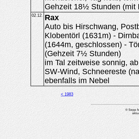
Gehzeit 18½ Stunden (mit
02.12.
Rax
Auto bis Hirschwang, Postbu
Klobentörl (1631m) - Dirnb
(1644m, geschlossen) - Tö
(Gehzeit 7½ Stunden)
im Tal zeitweise sonnig, a
SW-Wind, Schneereste (nass
ebenfalls im Nebel
< 1983
© Sepp M
aktu