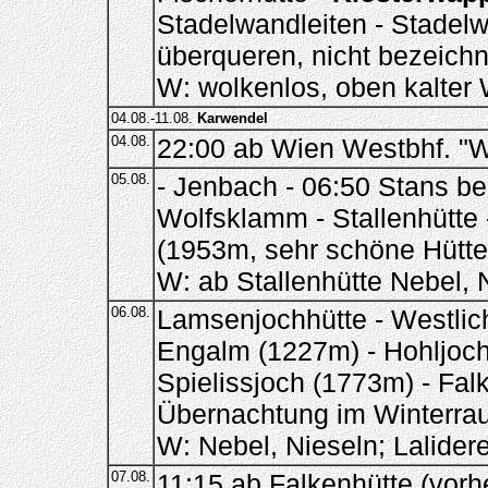
Stadelwandleiten - Stadelw
überqueren, nicht bezeichn
W: wolkenlos, oben kalter
04.08.-11.08.
Karwendel
04.08.
22:00 ab Wien Westbhf. "We
05.08.
- Jenbach - 06:50 Stans b
Wolfsklamm - Stallenhütte
(1953m, sehr schöne Hütte
W: ab Stallenhütte Nebel, N
06.08.
Lamsenjochhütte - Westlic
Engalm (1227m) - Hohljoch 
Spielissjoch (1773m) - Fal
Übernachtung im Winterra
W: Nebel, Nieseln; Lalide
07.08.
11:15 ab Falkenhütte (vorhe