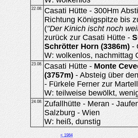
22.08.
Casati Hütte - 300Hm Absti
Richtung Königspitze bis z
(
"Der Kinich ischt noch wei
zurück zur Casati Hütte -
S
Schrötter Horn (3386m)
- 
W: wolkenlos, nachmittag 
23.08.
Casati Hütte -
Monte Ceve
(3757m)
- Absteig über de
- Fürkele Ferner zur Martell
W: teilweise bewölkt, wenig
24.08.
Zufallhütte - Meran - Jauf
Salzburg - Wien
W: heiß, dunstig
< 1984