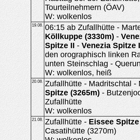
Tourteilnehmern (ÖAV)
W: wolkenlos
19.08.
06:15 ab Zufallhütte - Mart
Köllkuppe (3330m)
-
Venez
Spitze II
-
Venezia Spitze I
den orographisch linken Ran
unten Steinschlag - Querung
W: wolkenlos, heiß
20.08.
Zufallhütte - Madritschtal 
Spitze (3265m)
- Butzenjoc
Zufallhütte
W: wolkenlos
21.08.
Zufallhütte -
Eissee Spitze
Casatihütte (3270m)
W: wolkenlos