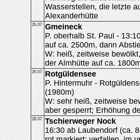
Wasserstellen, die letzte 
Alexanderhütte
25.07.
Gmeineck
P. oberhalb St. Paul - 13:
auf ca. 2500m, dann Absti
W: heiß, zeitweise bewölkt
der Almhütte auf ca. 1800
26.07.
Rotgüldensee
P. Hintermuhr - Rotgülden
(1980m)
W: sehr heiß, zeitweise bew
aber gesperrt; Erhöhung 
28.07.
Tschierweger Nock
16:30 ab Laubendorf (ca. 
rot markiert; verfallen, im 