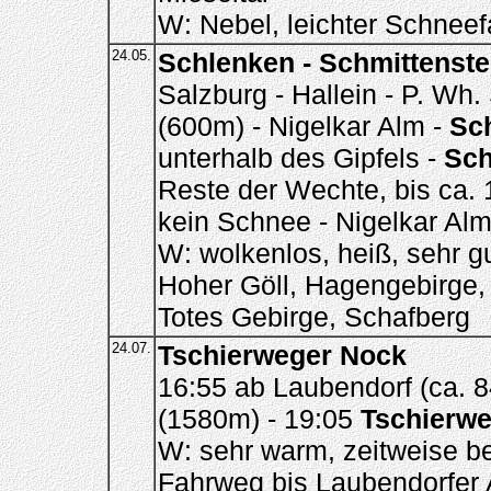
W: Nebel, leichter Schneef
24.05.
Schlenken - Schmittenste
Salzburg - Hallein - P. W
(600m) - Nigelkar Alm -
Sc
unterhalb des Gipfels -
Sch
Reste der Wechte, bis ca. 
kein Schnee - Nigelkar Al
W: wolkenlos, heiß, sehr g
Hoher Göll, Hagengebirge,
Totes Gebirge, Schafberg
24.07.
Tschierweger Nock
16:55 ab Laubendorf (ca. 
(1580m) - 19:05
Tschierwe
W: sehr warm, zeitweise b
Fahrweg bis Laubendorfer 