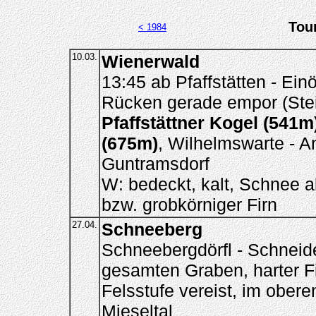
Tou
< 1984
10.03.
Wienerwald
13:45 ab Pfaffstätten - Ein
Rücken gerade empor (Stei
Pfaffstättner Kogel (541m
(675m)
, Wilhelmswarte - A
Guntramsdorf
W: bedeckt, kalt, Schnee a
bzw. grobkörniger Firn
27.04.
Schneeberg
Schneebergdörfl - Schneid
gesamten Graben, harter Fi
Felsstufe vereist, im ober
Mieseltal