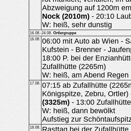
Abzweigung auf 1200m emp
Nock (2010m)
- 20:10 Lau
W: heiß, sehr dunstig
16.08.-24.08.
Ortlergruppe
16.08.
06:00 mit Auto ab Wien - S
Kufstein - Brenner - Jaufen
18:00 P. bei der Enzianhütt
Zufallhütte (2265m)
W: heiß, am Abend Regen
17.08.
07:15 ab Zufallhütte (2265
Königspitze, Zebru, Ortler)
(3325m)
- 13:00 Zufallhütte
W: heiß, dann bewölkt
Aufstieg zur Schöntaufspitz
18.08.
Rasttag bei der Zufallhütte