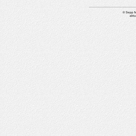
© Sepp M
aktu