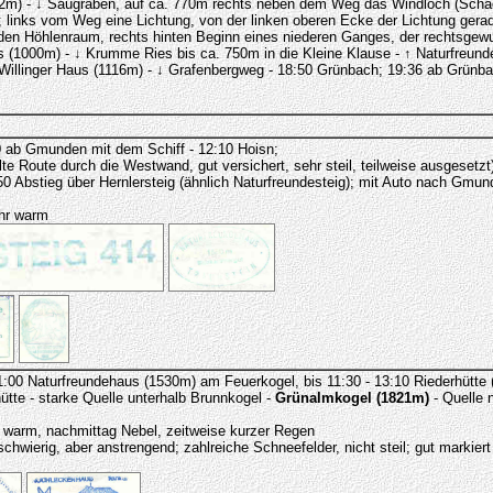
(892m) - ↓ Saugraben, auf ca. 770m rechts neben dem Weg das Windloch (Scha
); links vom Weg eine Lichtung, von der linken oberen Ecke der Lichtung ger
n den Höhlenraum, rechts hinten Beginn eines niederen Ganges, der rechtsge
(1000m) - ↓ Krumme Ries bis ca. 750m in die Kleine Klause - ↑ Naturfreundest
Willinger Haus (1116m) - ↓ Grafenbergweg - 18:50 Grünbach; 19:36 ab Grünb
 ab Gmunden mit dem Schiff - 12:10 Hoisn;
lte Route durch die Westwand, gut versichert, sehr steil, teilweise ausgeset
50 Abstieg über Hernlersteig (ähnlich Naturfreundesteig); mit Auto nach G
ehr warm
00 Naturfreundehaus (1530m) am Feuerkogel, bis 11:30 - 13:10 Riederhütte (n
ütte - starke Quelle unterhalb Brunnkogel -
Grünalmkogel (1821m)
- Quelle 
 warm, nachmittag Nebel, zeitweise kurzer Regen
hwierig, aber anstrengend; zahlreiche Schneefelder, nicht steil; gut markiert