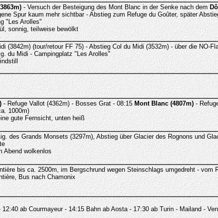
(3863m)
- Versuch der Besteigung des Mont Blanc in der Senke nach dem
Dô
ne Spur kaum mehr sichtbar - Abstieg zum Refuge du Goûter, später Abstieg
 "Les Arolles"
, sonnig, teilweise bewölkt
idi (3842m) (tour/retour FF 75) - Abstieg Col du Midi (3532m) - über die NO-F
ig. du Midi - Campingplatz "Les Arolles"
ndstill
.
)
- Refuge Vallot (4362m) - Bosses Grat - 08:15
Mont Blanc (4807m)
- Refuge
(ca. 1000m)
ine gute Fernsicht, unten heiß
 Aig. des Grands Monsets (3297m), Abstieg über Glacier des Rognons und Gla
te
am Abend wolkenlos
gentière bis ca. 2500m, im Bergschrund wegen Steinschlags umgedreht - vom R
entière, Bus nach Chamonix
12:40 ab Courmayeur - 14:15 Bahn ab Aosta - 17:30 ab Turin - Mailand - Ven