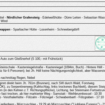
tel -
Nördlicher Grafensteig
- Edelweißhütte - Dürre Leiten - Sebastian Wass
, Wind
rwappen
- Sparbacher Hütte - Losenheim - Schneebergdörfl
 Auto zum Gleißnerhof (S 100,- mit Frühstück)
teinschale - Kastenriegelstraße - Kastenriegel (1094m, Buch) - Hintere Höll 
tz für 6 Personen); bei Jh. Höll keine Nächtigungsmöglichkeit, aber Wasserste
, nachmittag Regen, Nebel
ginnt direkt beim Jh. 761m (Brunnen), nach SW durch Wald, Forstweg
ÖK), zu Serpentinenweg (Kahlschlag, links trockenes Bachbett), diesem Stei
0m (in den Kehren z.T. Richtungspflöcke), Lichtung, bei Steinmann Fortsetzun
ast trocken, ab hier markierter Weg - Samstatt - Weihbrunnkessel - 10:30
)
- Voisthalerhütte - Fölzalm - Fölzriegel - Schwabenbartl - Fölzgraben - 17:10
Kapfenberg - Mürzzuschlag - 19:29 ab Mürzzuschlag ("Ljubljana Express") - 