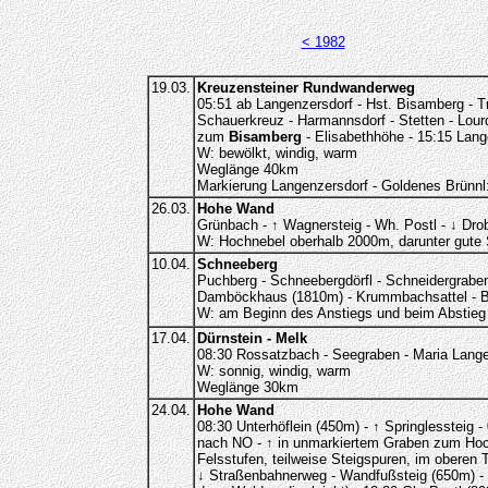
< 1982
19.03.
Kreuzensteiner Rundwanderweg
05:51 ab Langenzersdorf - Hst. Bisamberg - Tr
Schauerkreuz - Harmannsdorf - Stetten - Lou
zum
Bisamberg
- Elisabethhöhe - 15:15 Lang
W: bewölkt, windig, warm
Weglänge 40km
Markierung Langenzersdorf - Goldenes Brünnl:
26.03.
Hohe Wand
Grünbach - ↑ Wagnersteig - Wh. Postl - ↓ Drob
W: Hochnebel oberhalb 2000m, darunter gute S
10.04.
Schneeberg
Puchberg - Schneebergdörfl - Schneidergraben 
Damböckhaus (1810m) - Krummbachsattel - B
W: am Beginn des Anstiegs und beim Abstieg 
17.04.
Dürnstein - Melk
08:30 Rossatzbach - Seegraben - Maria Langeg
W: sonnig, windig, warm
Weglänge 30km
24.04.
Hohe Wand
08:30 Unterhöflein (450m) - ↑ Springlessteig 
nach NO - ↑ in unmarkiertem Graben zum Ho
Felsstufen, teilweise Steigspuren, im oberen 
↓ Straßenbahnerweg - Wandfußsteig (650m) - ↑ B