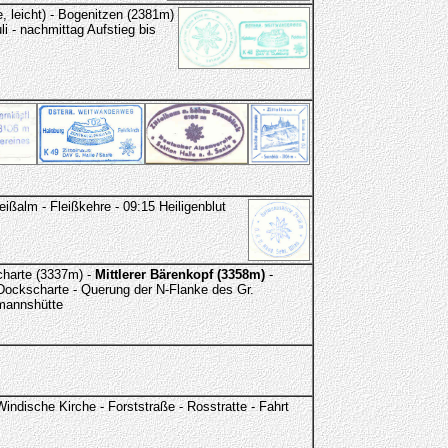
 leicht) - Bogenitzen (2381m)
uli - nachmittag Aufstieg bis
eißalm - Fleißkehre - 09:15 Heiligenblut
harte (3337m) -
Mittlerer Bärenkopf (3358m)
-
Dockscharte - Querung der N-Flanke des Gr.
fmannshütte
ndische Kirche - Forststraße - Rosstratte - Fahrt