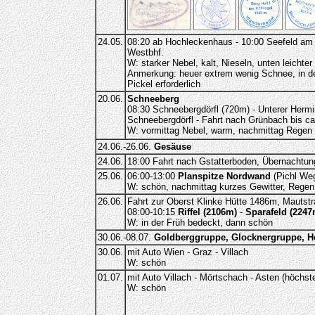
24.05.
08:20 ab Hochleckenhaus - 10:00 Seefeld am A
Westbhf.
W: starker Nebel, kalt, Nieseln, unten leichte
Anmerkung: heuer extrem wenig Schnee, in der 
Pickel erforderlich
20.06.
Schneeberg
08:30 Schneebergdörfl (720m) - Unterer Herm
Schneebergdörfl - Fahrt nach Grünbach bis ca
W: vormittag Nebel, warm, nachmittag Regen
24.06.-26.06.
Gesäuse
24.06.
18:00 Fahrt nach Gstatterboden, Übernachtun
25.06.
06:00-13:00
Planspitze Nordwand
(Pichl Weg,
W: schön, nachmittag kurzes Gewitter, Regen
26.06.
Fahrt zur Oberst Klinke Hütte 1486m, Mautstr
08:00-10:15
Riffel (2106m)
-
Sparafeld (2247
W: in der Früh bedeckt, dann schön
30.06.-08.07.
Goldberggruppe, Glocknergruppe, H
30.06.
mit Auto Wien - Graz - Villach
W: schön
01.07.
mit Auto Villach - Mörtschach - Asten (höchs
W: schön