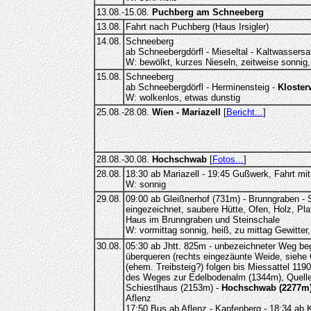
13.08.-15.08.
Puchberg am Schneeberg
13.08.
Fahrt nach Puchberg (Haus Irsigler)
14.08.
Schneeberg
ab Schneebergdörfl - Mieseltal - Kaltwassersat
W: bewölkt, kurzes Nieseln, zeitweise sonnig
15.08.
Schneeberg
ab Schneebergdörfl - Herminensteig -
Kloste
W: wolkenlos, etwas dunstig
25.08.-28.08.
Wien - Mariazell
[
Bericht...
]
28.08.-30.08.
Hochschwab
[
Fotos...
]
28.08.
18:30 ab Mariazell - 19:45 Gußwerk, Fahrt mit
W: sonnig
29.08.
09:00 ab Gleißnerhof (731m) - Brunngraben - S
eingezeichnet, saubere Hütte, Ofen, Holz, Pla
Haus im Brunngraben und Steinschale
W: vormittag sonnig, heiß, zu mittag Gewitter
30.08.
05:30 ab Jhtt. 825m - unbezeichneter Weg be
überqueren (rechts eingezäunte Weide, siehe 
(ehem. Treibsteig?) folgen bis Miessattel 119
des Weges zur Edelbodenalm (1344m), Quelle f
Schiestlhaus (2153m) -
Hochschwab (2277m
Aflenz
17:50 Bus ab Aflenz - Kapfenberg - 18:34 ab 