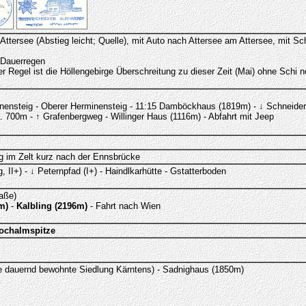
ttersee (Abstieg leicht; Quelle), mit Auto nach Attersee am Attersee, mit 
r Dauerregen
Regel ist die Höllengebirge Überschreitung zu dieser Zeit (Mai) ohne Schi no
inensteig - Oberer Herminensteig - 11:15 Damböckhaus (1819m) - ↓ Schneider
. 700m - ↑ Grafenbergweg - Willinger Haus (1116m) - Abfahrt mit Jeep
g im Zelt kurz nach der Ennsbrücke
 II+) - ↓ Peternpfad (I+) - Haindlkarhütte - Gstatterboden
aße)
m)
-
Kalbling (2196m)
- Fahrt nach Wien
ochalmspitze
te dauernd bewohnte Siedlung Kärntens) - Sadnighaus (1850m)