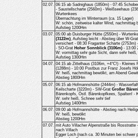
02.07.
06:15 ab Sadnighaus (1850m) - 07:45 Schobert
- Saustellscharte (2560m) - Weißseehaus (23
Wurtenkees
Übernachtung im Winterraum (ca. 15 Lager)
W: schön, zeitweise kalter Wind, nachmittag 
Aufstieg 1200Hm
03.07.
05:00 ab Duisburger Hütte (2550m) - Wurtenk
(3122m)
, Aufstieg leicht - Abstieg über W-Gra
versichert - 08:30 Fraganter Scharte (2753m) 
- SO-Grat
Hoher Sonnblick (3106m)
- 13:00 
W: vormittag sehr gute Sicht, dann sehr heiß,
Aufstieg 1300Hm
04.07.
04:15 ab Zittelhaus (3106m, +4°C!) - Kleines F
(1288m) - 10:00 Postbus zur Franz Josefs H
W: heiß, nachmittag bewölkt, am Abend Gewit
Abstieg 1800Hm
05.07.
06:15 ab Hofmannshütte (2444m) - Wasserfall
Keilscharte (3220m) - SW-Grat
Großer Bären
Bärenkopfs, Östl. Bärenkopfkees, Spalten! - K
W: sehr heiß, Schnee sehr tief
Aufstieg 1400Hm
06.07.
09:00 ab Hofmannshütte - Abstieg nach Heilige
W: heiß, bewölkt
Abstieg 1200Hm
07.07.
mit Auto Villacher Alpenstraße bis Rosstratte -
nach Villach
Egger Loch (nach ca. 30 Minuten bei schwer p