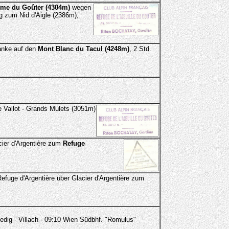
me du Goûter (4304m)
wegen
 zum Nid d'Aigle (2386m),
lanke auf den
Mont Blanc du Tacul (4248m)
, 2 Std.
 Vallot - Grands Mulets (3051m)
cier d'Argentière zum
Refuge
efuge d'Argentière über Glacier d'Argentière zum
edig - Villach - 09:10 Wien Südbhf. "Romulus"