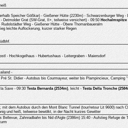
heiß
rhalb Speicher Gößkar) - Gießener Hütte (2230m) - Schwarzenburger Weg -
 Detmolder Grat (SW-Grat, II+, teilweise versichert) - 09:50
Hochalmspitze 
 - Rudolstädter Weg - Gießener Hütte - Obere Thomanbaueralm
ieg leichte Auflockerung, kurzer starker Regen
Südbhf.
Postl - Hochkogelhaus - Hubertushaus - Leitergraben - Maiersdorf
iland -
a - Pré St. Didier - Autobus bis Courmayeur, weiter bis Plampincieux, Camping
 la Saxe - 09:30
Testa Bernarda (2534m)
, leicht -
Testa Della Tronche (258
 mit dem Autobus durch den Mont Blanc Tunnel (tour/retour Lit 9600) nach C
nig und heiß, teilweise bewölkt, in der Nacht kurzes Gewitter
s Bellevue, Zahnradbahn bis Nid d'Aigle (2386m) 15:40 - Aufstieg Refuge de
Sturm