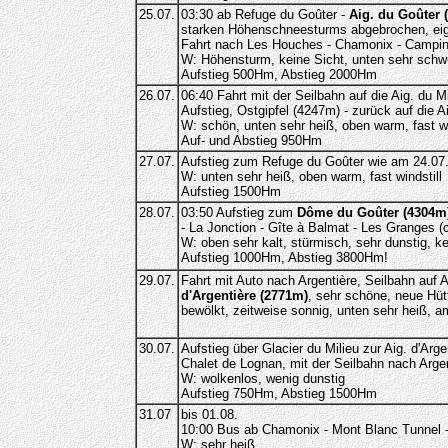
25.07.
03:30 ab Refuge du Goûter -
Aig. du Goûter 
starken Höhenschneesturms abgebrochen, eige
Fahrt nach Les Houches - Chamonix - Camping
W: Höhensturm, keine Sicht, unten sehr schwül
Aufstieg 500Hm, Abstieg 2000Hm
26.07.
06:40 Fahrt mit der Seilbahn auf die Aig. du M
Aufstieg, Ostgipfel (4247m) - zurück auf die A
W: schön, unten sehr heiß, oben warm, fast wi
Auf- und Abstieg 950Hm
27.07.
Aufstieg zum Refuge du Goûter wie am 24.07
W: unten sehr heiß, oben warm, fast windstill
Aufstieg 1500Hm
28.07.
03:50 Aufstieg zum
Dôme du Goûter (4304m
- La Jonction - Gîte à Balmat - Les Granges 
W: oben sehr kalt, stürmisch, sehr dunstig, ke
Aufstieg 1000Hm, Abstieg 3800Hm!
29.07.
Fahrt mit Auto nach Argentière, Seilbahn auf
d'Argentière (2771m)
, sehr schöne, neue Hüt
bewölkt, zeitweise sonnig, unten sehr heiß, 
30.07.
Aufstieg über Glacier du Milieu zur Aig. d'Ar
Chalet de Lognan, mit der Seilbahn nach Arg
W: wolkenlos, wenig dunstig
Aufstieg 750Hm, Abstieg 1500Hm
31.07
bis 01.08.
10:00 Bus ab Chamonix - Mont Blanc Tunnel - 
W: sehr heiß