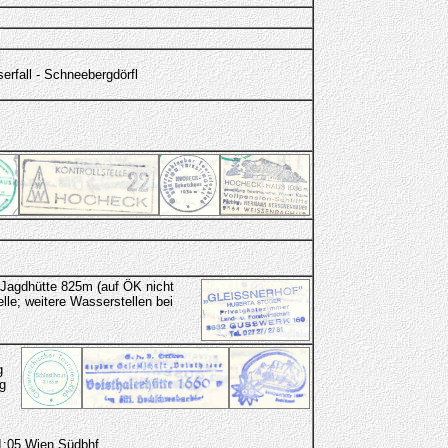
erfall - Schneebergdörfl
- Jagdhütte 825m (auf ÖK nicht
lle; weitere Wasserstellen bei
g
g
21:05 Wien Südbhf.