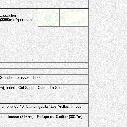
 Lassacher
(3360m)
, Apere und
 "Grandes Jorasses" 18:00
4m)
, leicht - Col Sapin - Curru - La Suche -
hamonix 09:40, Campingplatz "Les Arolles" in Les
 Tete Rousse (3167m) -
Refuge du Goûter (3817m)