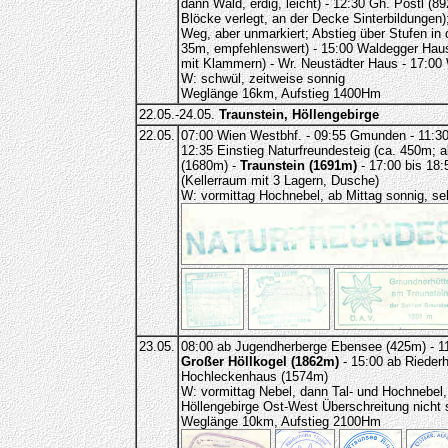
dann Wald, erdig, leicht) - 12:30 Gh. Postl 
Blöcke verlegt, an der Decke Sinterbildungen
Weg, aber unmarkiert; Abstieg über Stufen i
35m, empfehlenswert) - 15:00 Waldegger Haus 
mit Klammern) - Wr. Neustädter Haus - 17:00 
W: schwül, zeitweise sonnig
Weglänge 16km, Aufstieg 1400Hm
22.05.-24.05.
Traunstein, Höllengebirge
22.05.
07:00 Wien Westbhf. - 09:55 Gmunden - 11:30
12:35 Einstieg Naturfreundesteig (ca. 450m; a
(1680m) -
Traunstein (1691m)
- 17:00 bis 18:
(Kellerraum mit 3 Lagern, Dusche)
W: vormittag Hochnebel, ab Mittag sonnig, s
23.05.
08:00 ab Jugendherberge Ebensee (425m) - 11:
Großer Höllkogel (1862m)
- 15:00 ab Riederh
Hochleckenhaus (1574m)
W: vormittag Nebel, dann Tal- und Hochnebel,
Höllengebirge Ost-West Überschreitung nicht sc
Weglänge 10km, Aufstieg 2100Hm