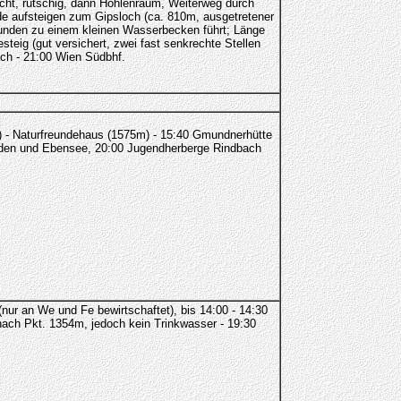
cht, rutschig, dann Höhlenraum, Weiterweg durch
ade aufsteigen zum Gipsloch (ca. 810m, ausgetretener
wunden zu einem kleinen Wasserbecken führt; Länge
eig (gut versichert, zwei fast senkrechte Stellen
ach - 21:00 Wien Südbhf.
zt) - Naturfreundehaus (1575m) - 15:40 Gmundnerhütte
munden und Ebensee, 20:00 Jugendherberge Rindbach
ur an We und Fe bewirtschaftet), bis 14:00 - 14:30
nach Pkt. 1354m, jedoch kein Trinkwasser - 19:30