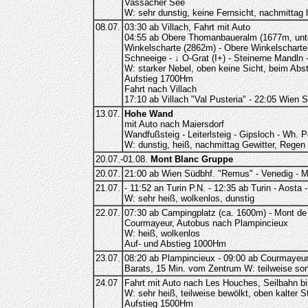
Vassacher See
W: sehr dunstig, keine Fernsicht, nachmittag 
08.07.
03:30 ab Villach, Fahrt mit Auto
04:55 ab Obere Thomanbaueralm (1677m, unte
Winkelscharte (2862m) - Obere Winkelscharte -
Schneeige - ↓ O-Grat (I+) - Steinerne Mandln
W: starker Nebel, oben keine Sicht, beim Abst
Aufstieg 1700Hm
Fahrt nach Villach
17:10 ab Villach "Val Pusteria" - 22:05 Wien 
13.07.
Hohe Wand
mit Auto nach Maiersdorf
Wandfußsteig - Leiterlsteig - Gipsloch - Wh. 
W: dunstig, heiß, nachmittag Gewitter, Regen
20.07.-01.08.
Mont Blanc Gruppe
20.07.
21:00 ab Wien Südbhf. "Remus" - Venedig - Ma
21.07.
- 11:52 an Turin P.N. - 12:35 ab Turin - Aost
W: sehr heiß, wolkenlos, dunstig
22.07.
07:30 ab Campingplatz (ca. 1600m) - Mont de
Courmayeur, Autobus nach Plampincieux
W: heiß, wolkenlos
Auf- und Abstieg 1000Hm
23.07.
08:20 ab Plampincieux - 09:00 ab Courmayeur,
Barats, 15 Min. vom Zentrum
W: teilweise son
24.07
Fahrt mit Auto nach Les Houches, Seilbahn bi
W: sehr heiß, teilweise bewölkt, oben kalter 
Aufstieg 1500Hm