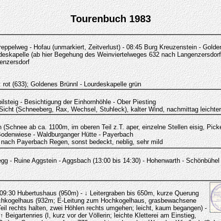
Tourenbuch 1983
eppelweg - Hofau (unmarkiert, Zeitverlust) - 08:45 Burg Kreuzenstein - Golde
rdeskapelle (ab hier Begehung des Weinviertelweges 632 nach Langenzersdor
enzersdorf
 rot (633); Goldenes Brünnl - Lourdeskapelle grün
ilsteig - Besichtigung der Einhornhöhle - Ober Piesting
icht (Schneeberg, Rax, Wechsel, Stuhleck), kalter Wind, nachmittag leichter
(Schnee ab ca. 1100m, im oberen Teil z.T. aper, einzelne Stellen eisig, Picke
odenwiese - Waldburganger Hütte - Payerbach
nach Payerbach Regen, sonst bedeckt, neblig, sehr mild
g - Ruine Aggstein - Aggsbach (13:00 bis 14:30) - Hohenwarth - Schönbühel 
- 09:30 Hubertushaus (950m) - ↓ Leitergraben bis 650m, kurze Querung
chkogelhaus (932m; E-Leitung zum Hochkogelhaus, grasbewachsene
Teil rechts halten, zwei Höhlen rechts umgehen; leicht, kaum begangen) -
eigartenries (I, kurz vor der Völlerin; leichte Kletterei am Einstieg,