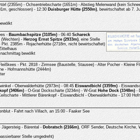
örl (2355m) - Ochsentriebscharte (1651m) - Abstieg Melenwand (kein Schnee,
81m, geschlossen) - 12:30
Duisburger Hütte (2550m)
, bewirtschaftet ab 7. J
bewölkt
ees -
Baumbachspitze (3105m)
- 06:40
Schareck
t (Wechten) -
Herzog Ernst Spitze (2933m)
, eine Stelle
- Pkt. 2385m - Rojacherhütte (2718m, nicht bewirtschaftet)
Zittelhaus
 nachmittag bewölkt
leißkees - Pkt. 2818 - Zirmsee (Baustelle, Stausee) - Alter Pocher - Kleine Fl
öhe - Hofmannshütte (2444m)
ter
winkel - Oberwalderhütte (2973m) - 08:45
Eiswandbichl (3359m)
- Eiswandsc
kopf (3406m)
- O-Grat Dockscharte (3234m) - W-Grat
Hohe Dock (3348m)
- 
eilscharte - Mittlerer Bärenkopf - Eiswandbichl - Oberwalderhütte - 17:00 Ho
nblut - Fahrt nach Villach, an 15:00 - Faaker See
 Jägersteig - Bärental -
Dobratsch (2166m)
, ORF Sender, Deutsche Kirche, Wi
assierbarer Stelle umgedreht)