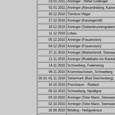
03.01.2011
Anninger - Hoher Lindkogel
01.01.2011
Anninger (Alexandraberg, Kaiser
30.12.2010
Türnitzer Höger
27.12.2010
Anninger (Kaisergerndl)
18.12.2010
Anninger (Siebenbrunnengraben
11.12.2010
Lobau
05.12.2010
Anninger (Frauenstein)
04.12.2010
Anninger (Frauenstein)
27.11.2010
Anninger (Matterhörndl, Steinw
21.11.2010
Anninger (Rodelbahn ins Kienta
14.11.2010
Schneeberg, Fadensteig
06.11.2010
Krummbachstein, Schneeberg
30.10.-01.11.2010
Steiermark (Bad Gleichenberg),
16.10.2010
Pressbaum - Rodaun
09.10.2010
Schneeberg, Nandlgrat
03.10.2010
Anninger (Toter Mann, Steinwan
02.10.2010
Anninger (Toter Mann, Steinwan
26.09.2010
Mödling - Heiligenkreuz