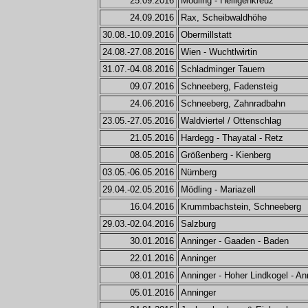
25.09.2016
Mödling - Heiligenkreuz
24.09.2016
Rax, Scheibwaldhöhe
30.08.-10.09.2016
Obermillstatt
24.08.-27.08.2016
Wien - Wuchtlwirtin
31.07.-04.08.2016
Schladminger Tauern
09.07.2016
Schneeberg, Fadensteig
24.06.2016
Schneeberg, Zahnradbahn
23.05.-27.05.2016
Waldviertel / Ottenschlag
21.05.2016
Hardegg - Thayatal - Retz
08.05.2016
Größenberg - Kienberg
03.05.-06.05.2016
Nürnberg
29.04.-02.05.2016
Mödling - Mariazell
16.04.2016
Krummbachstein, Schneeberg
29.03.-02.04.2016
Salzburg
30.01.2016
Anninger - Gaaden - Baden
22.01.2016
Anninger
08.01.2016
Anninger - Hoher Lindkogel - An
05.01.2016
Anninger