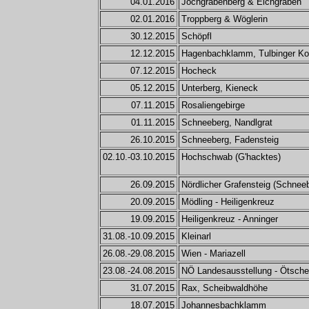
04.01.2016
Jochgrabenberg & Eichgraben
02.01.2016
Troppberg & Wöglerin
30.12.2015
Schöpfl
12.12.2015
Hagenbachklamm, Tulbinger Ko
07.12.2015
Hocheck
05.12.2015
Unterberg, Kieneck
07.11.2015
Rosaliengebirge
01.11.2015
Schneeberg, Nandlgrat
26.10.2015
Schneeberg, Fadensteig
02.10.-03.10.2015
Hochschwab (G'hacktes)
26.09.2015
Nördlicher Grafensteig (Schnee
20.09.2015
Mödling - Heiligenkreuz
19.09.2015
Heiligenkreuz - Anninger
31.08.-10.09.2015
Kleinarl
26.08.-29.08.2015
Wien - Mariazell
23.08.-24.08.2015
NÖ Landesausstellung - Ötsche
31.07.2015
Rax, Scheibwaldhöhe
18.07.2015
Johannesbachklamm